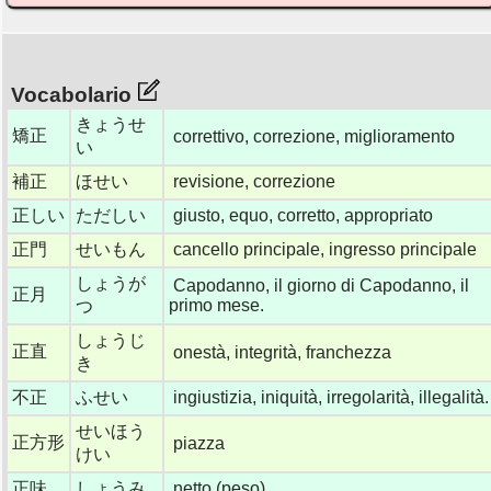
Vocabolario
きょうせ
矯正
correttivo, correzione, miglioramento
い
補正
ほせい
revisione, correzione
正しい
ただしい
giusto, equo, corretto, appropriato
正門
せいもん
cancello principale, ingresso principale
しょうが
Capodanno, il giorno di Capodanno, il
正月
primo mese.
つ
しょうじ
正直
onestà, integrità, franchezza
き
不正
ふせい
ingiustizia, iniquità, irregolarità, illegalità.
せいほう
正方形
piazza
けい
正味
しょうみ
netto (peso)