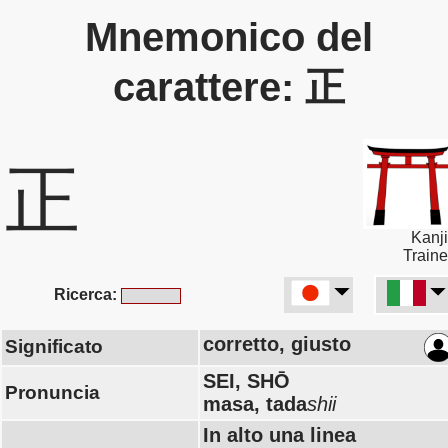
Mnemonico del
carattere: 正
正
Kanji
Traine
Ricerca:
corretto, giusto
Significato
SEI, SHŌ
Pronuncia
masa, tada
shii
In alto una linea