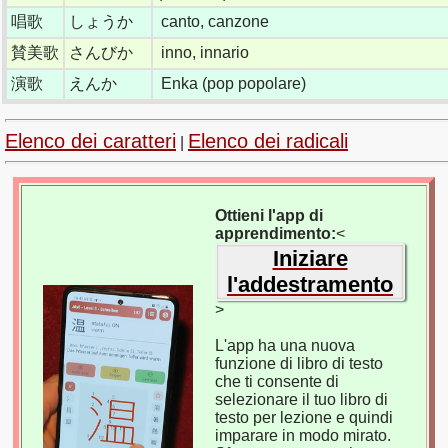
唱歌
しょうか
canto, canzone
賛美歌
さんびか
inno, innario
演歌
えんか
Enka (pop popolare)
Elenco dei caratteri
Elenco dei radicali
|
Ottieni l'app di
apprendimento:
<
Iniziare
l'addestramento
>
L'app ha una nuova
funzione di libro di testo
che ti consente di
selezionare il tuo libro di
testo per lezione e quindi
imparare in modo mirato.