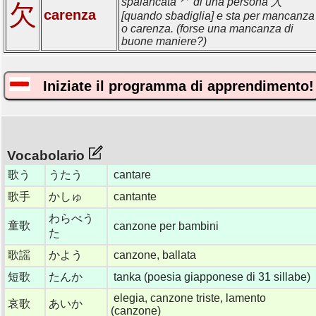
spalancata ⺈ di una persona 人
欠
carenza
[quando sbadiglia] e sta per mancanza
o carenza. (forse una mancanza di
buone maniere?)
Iniziate il programma di apprendimento!
Vocabolario
歌う
うたう
cantare
歌手
かしゅ
cantante
わらべう
童歌
canzone per bambini
た
歌謡
かよう
canzone, ballata
短歌
たんか
tanka (poesia giapponese di 31 sillabe)
elegia, canzone triste, lamento
哀歌
あいか
(canzone)