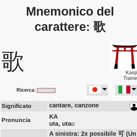
Mnemonico del
carattere: 歌
歌
Kanji
Traine
Ricerca:
cantare, canzone
Significato
KA
Pronuncia
uta, uta
u
A sinistra: 2x possibile 可 (Un