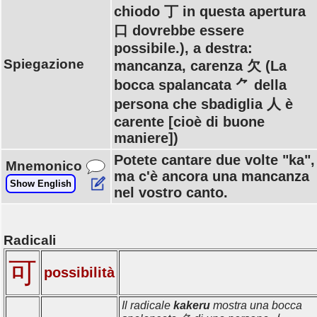
chiodo 丁 in questa apertura
口 dovrebbe essere
possibile.), a destra:
Spiegazione
mancanza, carenza 欠 (La
bocca spalancata ⺈ della
persona che sbadiglia 人 è
carente [cioè di buone
maniere])
Potete cantare due volte "ka",
Mnemonico
ma c'è ancora una mancanza
Show English
nel vostro canto.
Radicali
可
possibilità
Il radicale
kakeru
mostra una bocca