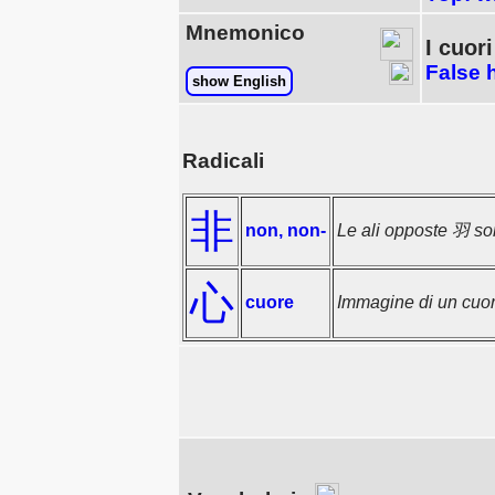
Mnemonico
I cuori
False 
show English
Radicali
非
non, non-
Le ali opposte 羽 so
心
cuore
Immagine di un cuore