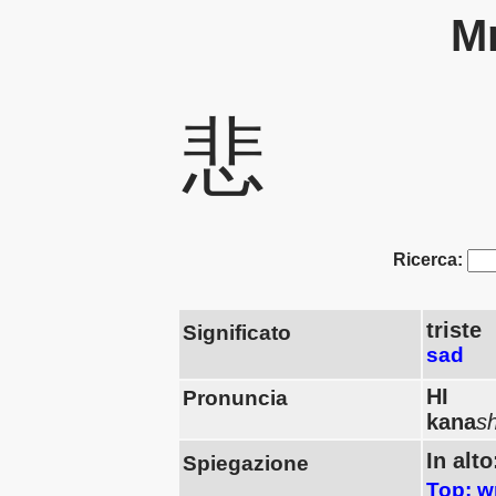
Mn
悲
Ricerca:
triste
Significato
sad
HI
Pronuncia
kana
sh
In alt
Spiegazione
Top: w