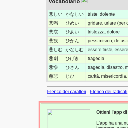
Vocabolario
悲しい
かなしい
triste, dolente
悲鳴
ひめい
gridare, urlare (per 
悲哀
ひあい
tristezza, dolore
悲観
ひかん
pessimismo, delusi
悲しむ
かなしむ
essere triste, essere
悲劇
ひげき
tragedia
悲惨
ひさん
tragedia, disastro, 
慈悲
じひ
carità, misericordia
Elenco dei caratteri
|
Elenco dei radicali
Ottieni l'app 
L'app ha una nuo