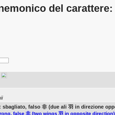
emonico del carattere
ii
o: sbagliato, falso 非 (due ali 羽 in direzione op
rong, false 非 (two wings 羽 in opposite direction)