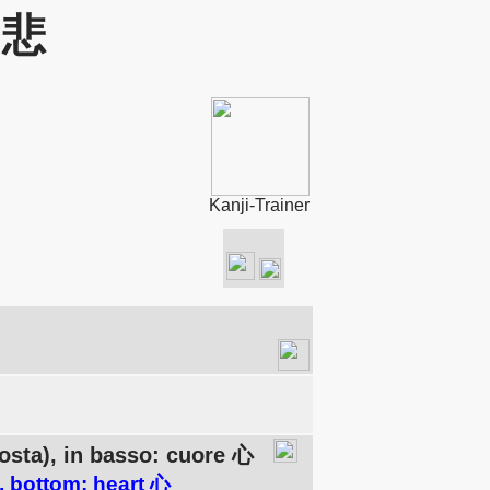
: 悲
Kanji-Trainer
posta), in basso: cuore 心
, bottom: heart 心