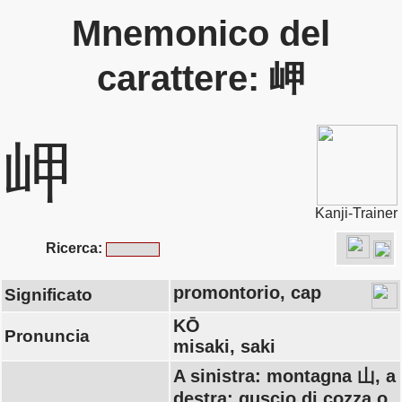
Mnemonico del
carattere: 岬
岬
Kanji-Trainer
Ricerca:
promontorio, cap
Significato
KŌ
Pronuncia
misaki, saki
A sinistra: montagna 山, a
destra: guscio di cozza o