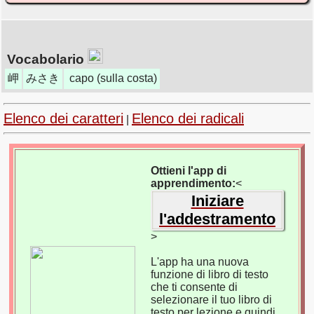
Vocabolario
岬
みさき
capo (sulla costa)
Elenco dei caratteri
Elenco dei radicali
|
Ottieni l'app di
apprendimento:
<
Iniziare
l'addestramento
>
L'app ha una nuova
funzione di libro di testo
che ti consente di
selezionare il tuo libro di
testo per lezione e quindi