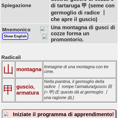
Spiegazione
di tartaruga 甲 (seme con
germoglio di radice 丨
che apre il guscio)
Una montagna di gusci di
Mnemonico
cozze forma un
Show English
promontorio.
Radicali
山
Immagine di una montagna con tre
montagna
cime.
Nella piantina, il germoglio della
guscio,
甲
radice 丨 rompe l'armatura/guscio 田
armatura
(= 甲) (E questo dà al germoglio 丨
una ragione 由.)
Iniziate il programma di apprendimento!