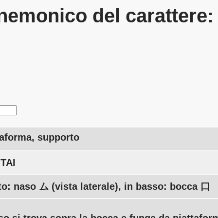
emonico del carattere
taforma, supporto
 TAI
lto: naso ム (vista laterale), in basso: bocca 口