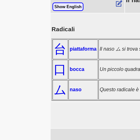
Il n
Show English
Radicali
台
piattaforma
Il naso ム si trova 
口
bocca
Un piccolo quadra
ム
naso
Questo radicale è 