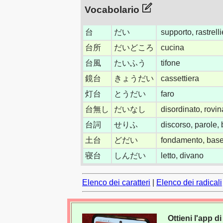
Vocabolario
台
だい
supporto, rastrell
台所
だいどころ
cucina
台風
たいふう
tifone
鏡台
きょうだい
cassettiera
灯台
とうだい
faro
台無し
だいなし
disordinato, rovin
台詞
せりふ
discorso, parole, 
土台
どだい
fondamento, base
寝台
しんだい
letto, divano
Elenco dei caratteri
|
Elenco dei radicali
Ottieni l'app 