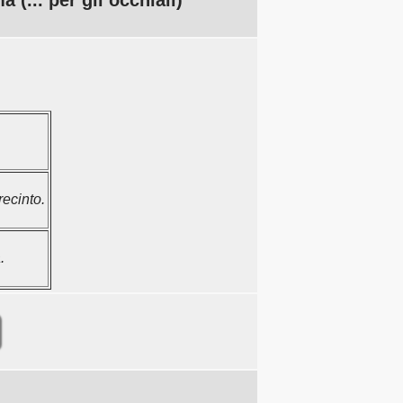
 (... per gli occhiali)
ecinto.
.