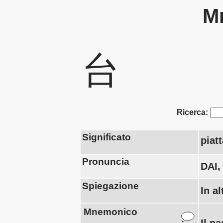
Mn
台
Ricerca:
Significato
piat
Pronuncia
DAI,
Spiegazione
In a
Mnemonico