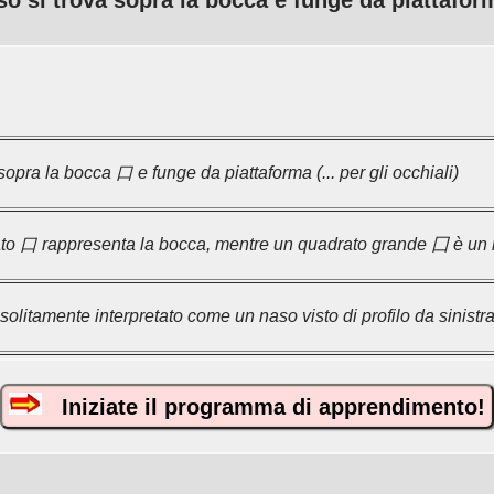
aso si trova sopra la bocca e funge da piattaforma
sopra la bocca 口 e funge da piattaforma (... per gli occhiali)
to 口 rappresenta la bocca, mentre un quadrato grande 囗 è un r
solitamente interpretato come un naso visto di profilo da sinistra
Iniziate il programma di apprendimento!