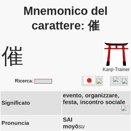
Mnemonico del
carattere: 催
催
Kanji-Trainer
Ricerca:
evento, organizzare,
festa, incontro sociale
Significato
SAI
Pronuncia
moyō
su