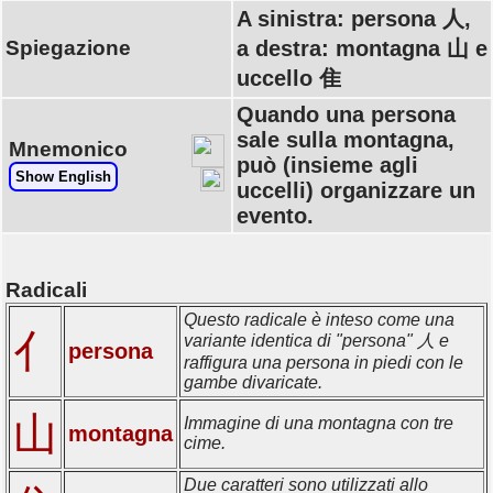
A sinistra: persona 人,
Spiegazione
a destra: montagna 山 e
uccello 隹
Quando una persona
sale sulla montagna,
Mnemonico
può (insieme agli
Show English
uccelli) organizzare un
evento.
Radicali
Questo radicale è inteso come una
亻
variante identica di "persona" 人 e
persona
raffigura una persona in piedi con le
gambe divaricate.
山
Immagine di una montagna con tre
montagna
cime.
Due caratteri sono utilizzati allo