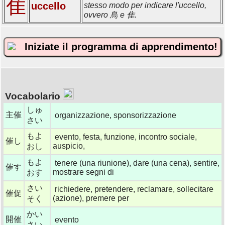
隹
uccello
stesso modo per indicare l'uccello,
ovvero 鳥 e 隹.
Iniziate il programma di apprendimento!
Vocabolario
しゅ
主催
organizzazione, sponsorizzazione
さい
もよ
evento, festa, funzione, incontro sociale,
催し
auspicio,
おし
もよ
tenere (una riunione), dare (una cena), sentire,
催す
mostrare segni di
おす
さい
richiedere, pretendere, reclamare, sollecitare
催促
(azione), premere per
そく
かい
開催
evento
さい