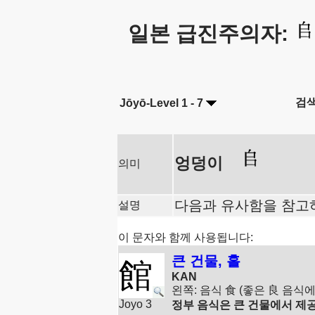
일본 급진주의자:
검
Jōyō-Level 1 - 7
엉덩이
의미
다음과 유사함을 참고하
설명
이 문자와 함께 사용됩니다:
큰 건물, 홀
館
KAN
왼쪽: 음식 食 (좋은 良 음식
Joyo 3
정부 음식은 큰 건물에서 제