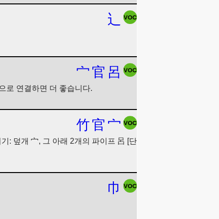
辶
宀
官
呂
선으로 연결하면 더 좋습니다.
竹
官
宀
기: 덮개 宀, 그 아래 2개의 파이프 呂 [단
巾