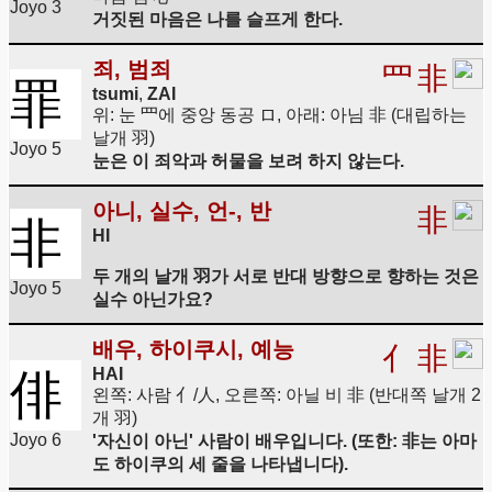
Joyo 3
거짓된 마음은 나를 슬프게 한다.
죄, 범죄
罒
非
罪
tsumi
,
ZAI
위: 눈 罒에 중앙 동공 ロ, 아래: 아님 非 (대립하는
날개 羽)
Joyo 5
눈은 이 죄악과 허물을 보려 하지 않는다.
아니, 실수, 언-, 반
非
非
HI
두 개의 날개 羽가 서로 반대 방향으로 향하는 것은
Joyo 5
실수 아닌가요?
배우, 하이쿠시, 예능
亻
非
HAI
俳
왼쪽: 사람 亻/人, 오른쪽: 아닐 비 非 (반대쪽 날개 2
개 羽)
Joyo 6
'자신이 아닌' 사람이 배우입니다. (또한: 非는 아마
도 하이쿠의 세 줄을 나타냅니다).