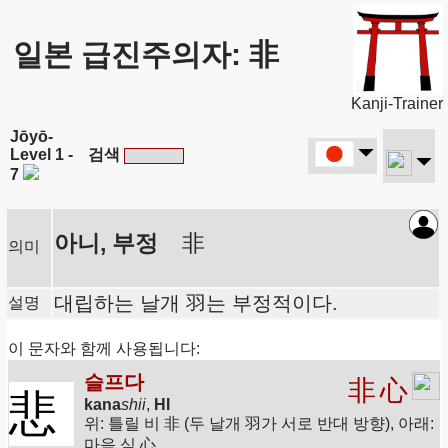
일본 급진주의자: 非
Kanji-Trainer
Jōyō-
Level 1 -
검색
7
아니, 부정
非
의미
대립하는 날개 羽는 부정적이다.
설명
이 문자와 함께 사용됩니다:
슬프다
非
心
悲
kana
shii
,
HI
위: 틀릴 비 非 (두 날개 羽가 서로 반대 방향), 아래:
마음 심 心