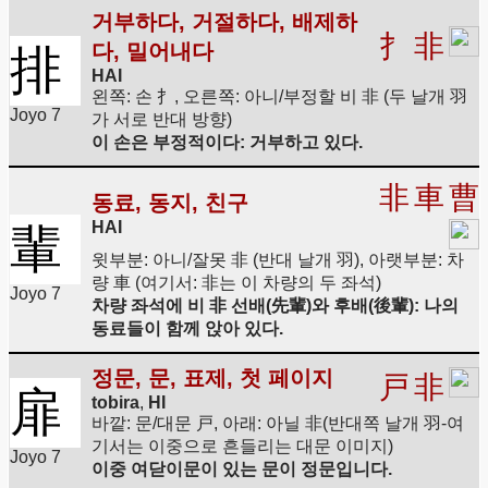
거부하다, 거절하다, 배제하
扌
非
다, 밀어내다
排
HAI
왼쪽: 손 扌, 오른쪽: 아니/부정할 비 非 (두 날개 羽
Joyo 7
가 서로 반대 방향)
이 손은 부정적이다: 거부하고 있다.
非
車
曹
동료, 동지, 친구
HAI
輩
윗부분: 아니/잘못 非 (반대 날개 羽), 아랫부분: 차
량 車 (여기서: 非는 이 차량의 두 좌석)
Joyo 7
차량 좌석에 비 非 선배(先輩)와 후배(後輩): 나의
동료들이 함께 앉아 있다.
정문, 문, 표제, 첫 페이지
戸
非
扉
tobira
,
HI
바깥: 문/대문 戸, 아래: 아닐 非(반대쪽 날개 羽-여
기서는 이중으로 흔들리는 대문 이미지)
Joyo 7
이중 여닫이문이 있는 문이 정문입니다.