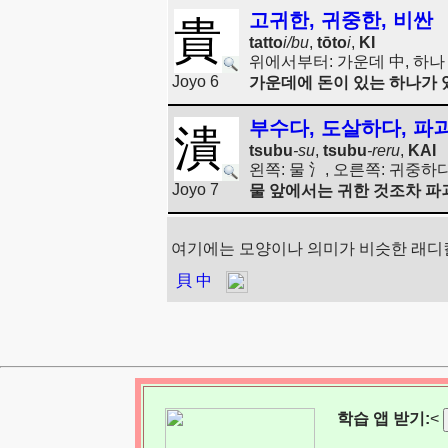
고귀한, 귀중한, 비싼
貴
tatto
i/bu
,
tōto
i
,
KI
위에서부터: 가운데 中, 하나 
Joyo 6
가운데에 돈이 있는 하나가 
부수다, 도살하다, 파
潰
tsubu
-su
,
tsubu
-reru
,
KAI
왼쪽: 물 氵, 오른쪽: 귀중하
Joyo 7
물 앞에서는 귀한 것조차 파괴
여기에는 모양이나 의미가 비슷한 래디
貝
中
학습 앱 받기:
<