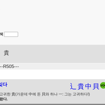
색
貴
---R505---
 잊다
辶
貴
中
貝
, 고귀한 貴(가운데 中에 돈 貝와 하나 一: 그는 고귀하다!)
왔다.