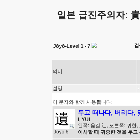
일본 급진주의자: 貴
검
Jōyō-Level 1 - 7
의미
설명
이 문자와 함께 사용됩니다:
두고 떠나다, 버리다,
遺
I, YUI
왼쪽: 옮길 辶, 오른쪽: 귀한
Joyo 6
이사할 때 귀중한 것을 두고 