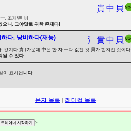
貴
中
貝
一, 조개/돈 貝
있으니, 그야말로 귀한 존재다!
괴하다, 낭비하다(재능)
氵
貴
中
貝
다, 값지다 貴 (가운데 中은 한 자 一과 값진 것 貝가 합쳐진 것이다!
될 수 있다.
컬이 표시됩니다.
문자 목록
|
래디컬 목록
>
트레이너 시작하기