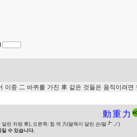
색
어 이중 二 바퀴를 가진 車 같은 것들은 움직이려면
動
重
力
 달린 차량 車), 오른쪽: 힘 역 力(팔뚝이 달린 손/팔
ノ)
일 수 있습니다.