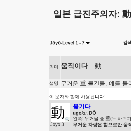
일본 급진주의자: 動
검
Jōyō-Level 1 - 7
움직이다
動
의미
무거운 重 물건들, 예를 들
설명
이 문자와 함께 사용됩니다:
옮기다
動
ugo
ku
,
DŌ
왼쪽: 무거울 중 重(두 바퀴가
Joyo 3
무거운 차량은 힘으로만 움직