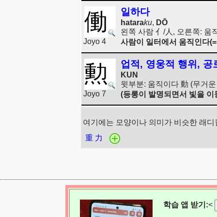
일하다
働
hatara
ku
,
DŌ
왼쪽 사람 亻/人, 오른쪽: 움
Joyo 4
사람이 일터에서 움직인다(=
업적, 영웅적 행위, 공
勲
KUN
윗부분: 움직이다 動 (무거운 
Joyo 7
(등롱이 발명되면서 빛을 이동
여기에는 모양이나 의미가 비슷한 래디
重
力
학습 앱 받기:
<