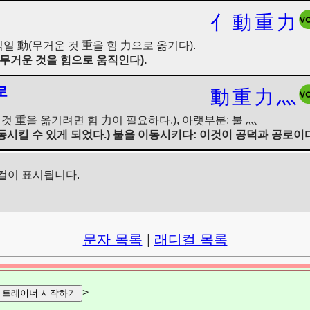
亻
動
重
力
직일 動(무거운 것 重을 힘 力으로 옮기다).
무거운 것을 힘으로 움직인다).
로
動
重
力
灬
것 重을 옮기려면 힘 力이 필요하다.), 아랫부분: 불 灬
시킬 수 있게 되었다.) 불을 이동시키다: 이것이 공덕과 공로이다
컬이 표시됩니다.
문자 목록
|
래디컬 목록
>
트레이너 시작하기