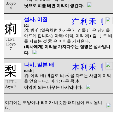
3
Joyo
낫으로 벼를 베면 이익이 생긴다.
4
설사, 이질
疒
利
禾
刂
痢
RI
외: 병 疒(얼음처럼 차가운 冫 건물 广 은 당신을
아프게 합니다.), 아래: 이익, 이익 利 ( 칼 刂 로 벼
JLPT
를 자르는 것 禾 은 이익을 가져온다.
1
Joyo
(의사에게) 이익을 가져다주는 질병은 설사입니
7
다.
나시, 일본 배
木
利
禾
刂
梨
nashi
,
위: 이익 利 (刂칼로 벼 禾 을 자르는 사람이 이익
을 얻습니다.), 아래: 나무 목 木
JLPT -
Joyo 7
이익이 되는 나무는 나시입니다.
여기에는 모양이나 의미가 비슷한 래디컬이 표시됩니
다.