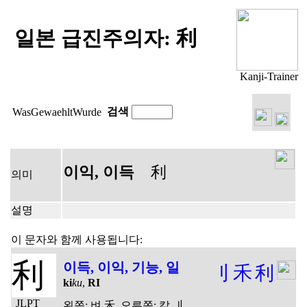
일본 급진주의자: 利
Kanji-Trainer
검색
WasGewaehltWurde
이익, 이득
利
의미
설명
이 문자와 함께 사용됩니다:
利
이득, 이익, 기능, 일
刂
禾
利
ki
ku
,
RI
JLPT
왼쪽: 벼 禾, 오른쪽: 칼 刂