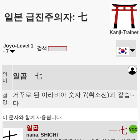
일본 급진주의자: 七
Kanji-Trainer
Jōyō-Level 1
검색
- 7
의
일곱
七
미
거꾸로 된 아라비아 숫자 7(취소선)과 같습니
설
명
다.
이 문자와 함께 사용됩니다:
일곱
一
七
七
nana
,
SHICHI