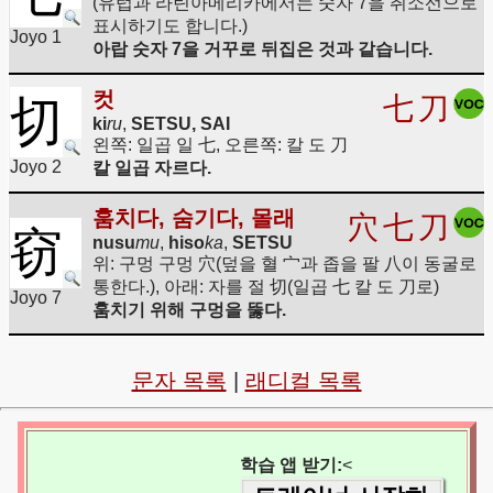
(유럽과 라틴아메리카에서는 숫자 7을 취소선으로
표시하기도 합니다.)
Joyo 1
아랍 숫자 7을 거꾸로 뒤집은 것과 같습니다.
컷
七
刀
切
ki
ru
,
SETSU, SAI
왼쪽: 일곱 일 七, 오른쪽: 칼 도 刀
Joyo 2
칼 일곱 자르다.
훔치다, 숨기다, 몰래
穴
七
刀
窃
nusu
mu
,
hiso
ka
,
SETSU
위: 구멍 구멍 穴(덮을 혈 宀과 좁을 팔 八이 동굴로
통한다.), 아래: 자를 절 切(일곱 七 칼 도 刀로)
Joyo 7
훔치기 위해 구멍을 뚫다.
문자 목록
|
래디컬 목록
학습 앱 받기:
<