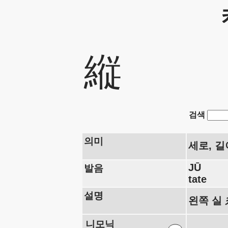
縦
검색
의미
세로, 길
JŪ
발음
tate
설명
왼쪽 실 
니모닉