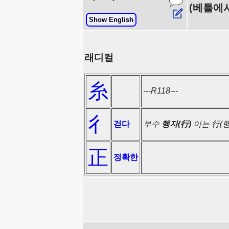
(베틀에서
Show English
래디컬
糸
---R118---
彳
걷다
부수
행자(行)
이는 行(
正
정확한