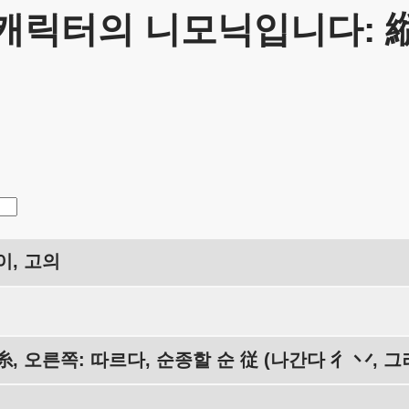
캐릭터의 니모닉입니다: 
이, 고의
糸, 오른쪽: 따르다, 순종할 순 従 (나간다 彳 丷, 