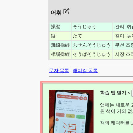
어휘
操縦
そうじゅう
관리, 취
縦
たて
길이, 높
無線操縦
むせんそうじゅう
무선 조
相場操縦
そうばそうじゅう
시장 조
문자 목록
|
래디컬 목록
학습 앱 받기:
<
앱에는 새로운 
된 책이 거의 
책의 캐릭터를 