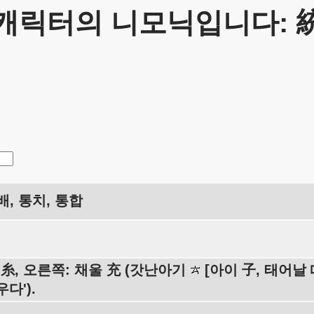
캐릭터의 니모닉입니다: 
배, 통치, 통합
 糸, 오른쪽: 채울 充 (갓난아기
[아이 子, 태어날
다').