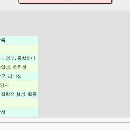
감독
다, 정부, 통치하다
통일성, 호환성
장군, 리더십
경영자
지질학적 형성, 혈통
합성