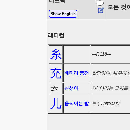
니모닉
모든 것
Show English
래디컬
糸
---R118---
充
배터리 충전
할당하다, 채우다 
신생아
자(子)라는 글자를
儿
움직이는 발
부수: hitoashi