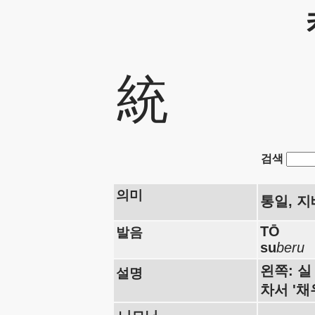
統
검색
의미
통일, 지
TŌ
발음
su
beru
왼쪽: 실
설명
차서 '채우