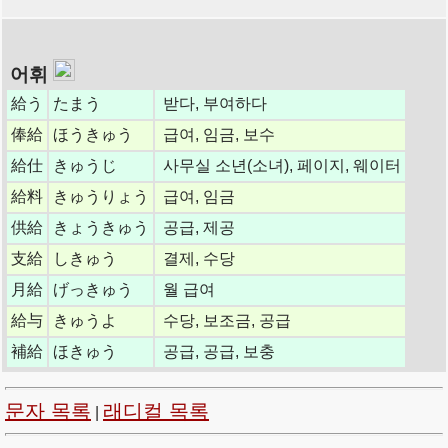
어휘
給う
たまう
받다, 부여하다
俸給
ほうきゅう
급여, 임금, 보수
給仕
きゅうじ
사무실 소년(소녀), 페이지, 웨이터
給料
きゅうりょう
급여, 임금
供給
きょうきゅう
공급, 제공
支給
しきゅう
결제, 수당
月給
げっきゅう
월 급여
給与
きゅうよ
수당, 보조금, 공급
補給
ほきゅう
공급, 공급, 보충
문자 목록
래디컬 목록
|