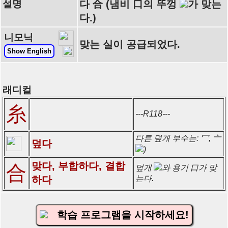
설명
다 合 (냄비 口의 뚜껑
가 맞는
다.)
니모닉
맞는 실이 공급되었다.
Show English
래디컬
糸
---R118---
다른 덮개 부수는: 冖, 亠
덮다
)
맞다, 부합하다, 결합
合
덮개
와 용기 口가 맞
하다
는다.
학습 프로그램을 시작하세요!