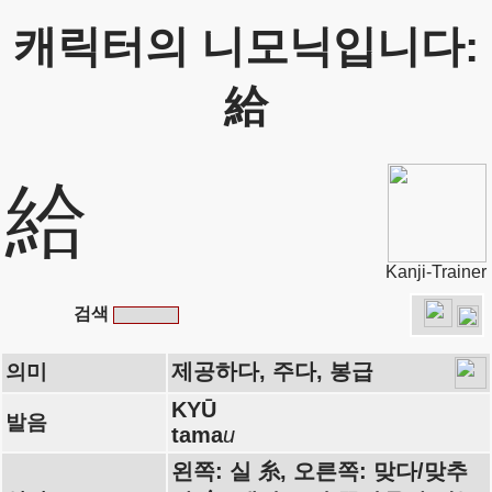
캐릭터의 니모닉입니다:
給
給
Kanji-Trainer
검색
제공하다, 주다, 봉급
의미
KYŪ
발음
tama
u
왼쪽: 실 糸, 오른쪽: 맞다/맞추