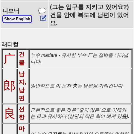
(그는 입구를 지키고 있어요?)
니모닉
건물 안에 복도에 남편이 있어
Show English
요.
래디컬
건
广
부수 madare - 유사한 부수 厂는 절벽을 나타냅
니다.
물
남
자,
郎
일반적으로 이 문자 夫는 남편을 가리킵니다.
남
편
선
良
근본적으로 좋은 것은 "좋지 않은"으로 이해되
는 艮과 유사하다 (상단의 작은 획이 빠져 있음).
한
마