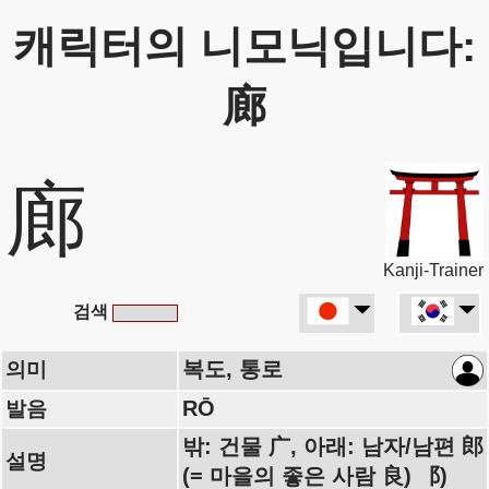
캐릭터의 니모닉입니다:
廊
廊
Kanji-Trainer
검색
복도, 통로
의미
RŌ
발음
밖: 건물 广, 아래: 남자/남편 郎
설명
(= 마을의 좋은 사람 良) ⻏)