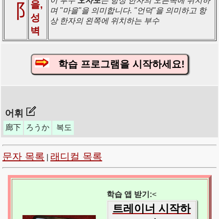
이 부수
오자토
는 항상 한자의 오른쪽에 위치하
을,
⻏
며 "마을"을 의미합니다. "언덕"을 의미하고 항
성
상 한자의 왼쪽에 위치하는 부수
벽
학습 프로그램을 시작하세요!
어휘
廊下
ろうか
복도
문자 목록
래디컬 목록
|
학습 앱 받기:
<
트레이너 시작하