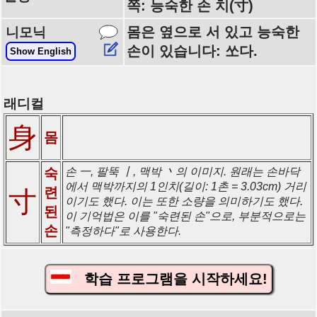
쪽: 능숙한 손 치(寸)
몸은 옆으로 서 있고 능숙한
니모닉
손이 있습니다: 쏘다.
Show English
래디컬
身
몸
숙
손 一, 팔뚝 丨, 맥박 丶의 이미지. 원래는 손바닥
에서 맥박까지의 1인치(길이: 1촌 = 3.03cm) 거리
련
寸
이기도 했다. 이는 또한 소량을 의미하기도 했다.
된
이 기억법은 이를 "숙련된 손"으로, 부분적으로는
손
"측정하다"로 사용한다.
학습 프로그램을 시작하세요!