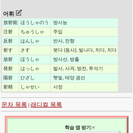
어휘
放射能
ほうしゃのう
방사능
注射
ちゅうしゃ
주입
反射
はんしゃ
반사, 잔향
射す
さす
붓다 (동사), 빛나다, 치다, 치다
放射
ほうしゃ
방사선, 방출
発射
はっしゃ
발사, 사격, 방전, 투석기
陽射
ひざし
햇빛, 태양 광선
射精
しゃせい
사정
문자 목록
래디컬 목록
|
학습 앱 받기:
<