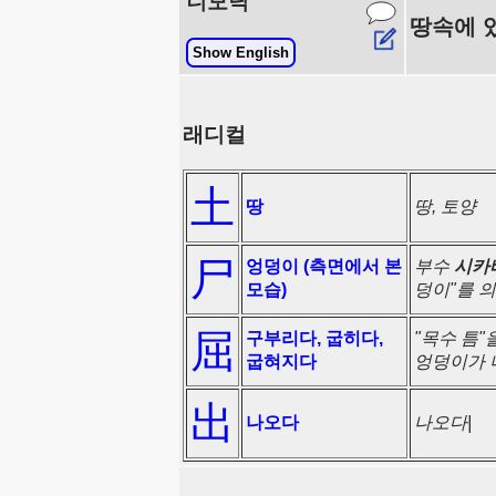
니모닉
땅속에 
Show English
래디컬
土
땅
땅, 토양
尸
엉덩이 (측면에서 본
부수
시카
모습)
덩이"를 
屈
구부리다, 굽히다,
"목수 틈"
굽혀지다
엉덩이가 
出
나오다
나오다|