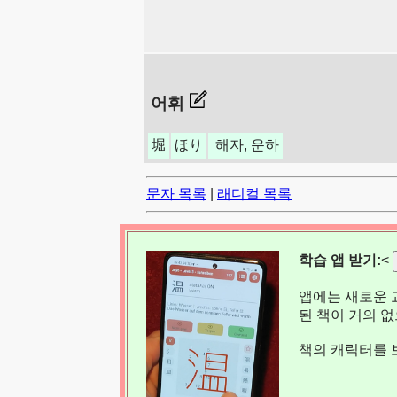
어휘
堀
ほり
해자, 운하
문자 목록
|
래디컬 목록
학습 앱 받기:
<
앱에는 새로운 
된 책이 거의 
책의 캐릭터를 