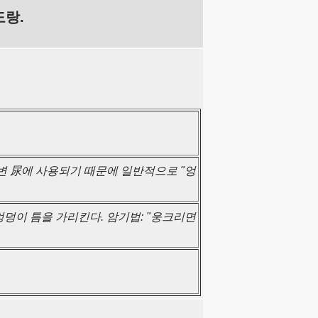
도랑.
소변 尿에 사용되기 때문에 일반적으로 "엉
엉덩이 틈을 가리킨다. 암기법: "웅크리면