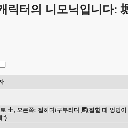
캐릭터의 니모닉입니다: 
자
 토 土, 오른쪽: 절하다/구부리다 屈(절할 때 엉덩이
")