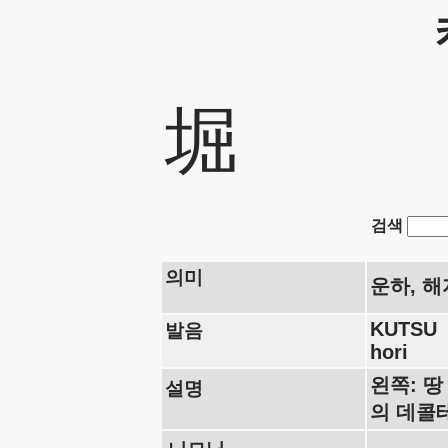
堀
검색
의미
운하, 해
KUTSU
발음
hori
왼쪽: 땅
설명
의 데콜테