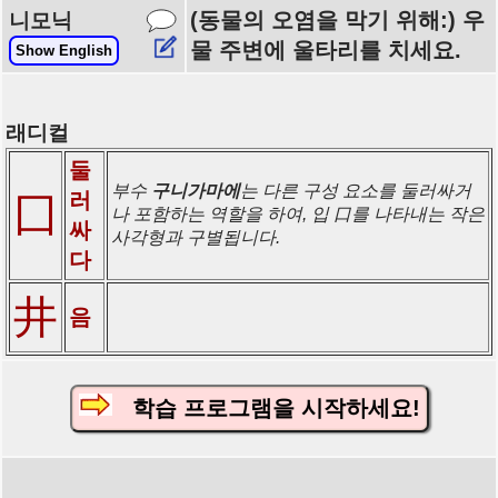
(동물의 오염을 막기 위해:) 우
니모닉
물 주변에 울타리를 치세요.
Show English
래디컬
둘
부수
구니가마에
는 다른 구성 요소를 둘러싸거
러
囗
나 포함하는 역할을 하여, 입 口를 나타내는 작은
싸
사각형과 구별됩니다.
다
井
음
학습 프로그램을 시작하세요!