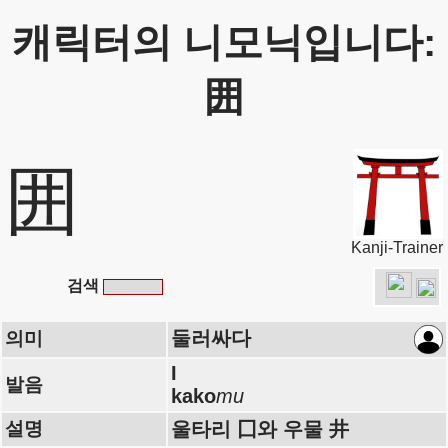
캐릭터의 니모닉입니다:
囲
囲
Kanji-Trainer
검색
둘러싸다
의미
I
발음
kako
mu
설명
울타리 囗와 우물 井