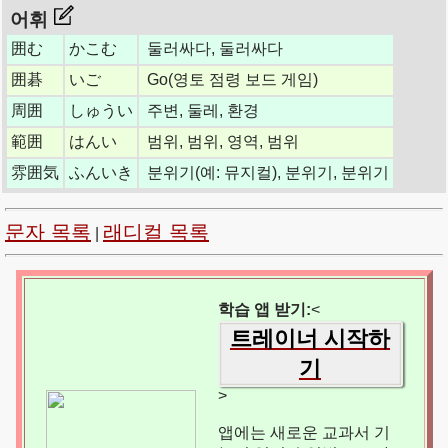
어휘
囲む
かこむ
둘러싸다, 둘러싸다
囲碁
いご
Go(영토 점령 보드 게임)
周囲
しゅうい
주변, 둘레, 환경
範囲
はんい
범위, 범위, 영역, 범위
雰囲気
ふんいき
분위기(예: 뮤지컬), 분위기, 분위기
문자 목록
래디컬 목록
|
학습 앱 받기:
<
트레이너 시작하
기
>
앱에는 새로운 교과서 기