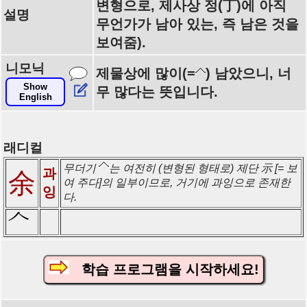
변형으로, 제사상 정(丁)에 아직
설명
무언가가 남아 있는, 즉 남은 것을
보여줌).
니모닉
제물상에 많이(=
) 남았으니, 너
Show
무 많다는 뜻입니다.
English
래디컬
무더기
는 여전히 (변형된 형태로) 제단 示 [= 보
과
余
여 주다]의 일부이므로, 거기에 과잉으로 존재한
잉
다.
학습 프로그램을 시작하세요!