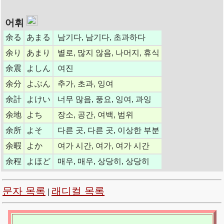
어휘
余る
あまる
남기다, 남기다, 초과하다
余り
あまり
별로, 많지 않음, 나머지, 휴식
余震
よしん
여진
余分
よぶん
추가, 초과, 잉여
余計
よけい
너무 많음, 풍요, 잉여, 과잉
余地
よち
장소, 공간, 여백, 범위
余所
よそ
다른 곳, 다른 곳, 이상한 부분
余暇
よか
여가 시간, 여가, 여가 시간
余程
よほど
매우, 매우, 상당히, 상당히
문자 목록
래디컬 목록
|