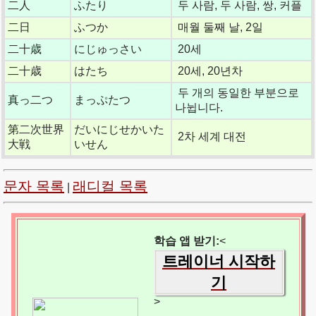
二人
ふたり
두 사람, 두 사람, 쌍, 커플
二日
ふつか
매월 둘째 날, 2일
二十歳
にじゅっさい
20세
二十歳
はたち
20세, 20년차
두 개의 동일한 부분으로
真っ二つ
まっぷたつ
나뉩니다.
第二次世界
だいにじせかいた
2차 세계 대전
大戦
いせん
문자 목록
래디컬 목록
|
학습 앱 받기:
<
트레이너 시작하
기
>