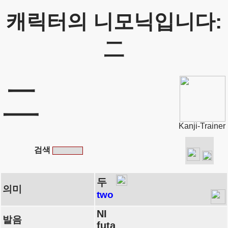
캐릭터의 니모닉입니다:
二
二
Kanji-Trainer
검색
두
의미
two
NI
발음
futa