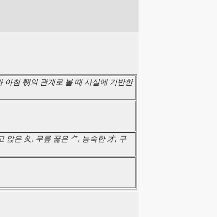
와 아침 朝의 관계로 볼 때 사실에 기반한
 앉은 夂, 무릎 꿇은 ⺈, 능숙한 才, 구