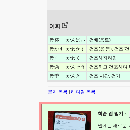
어휘
乾杯
かんぱい
건배(음료)
乾かす
かわかす
건조(옷 등), 건조(건
乾く
かわく
건조해지려면
乾燥
かんそう
건조하고 건조하며 
乾季
かんき
건조 시간, 건기
문자 목록
|
래디컬 목록
학습 앱 받기:
<
앱에는 새로운 