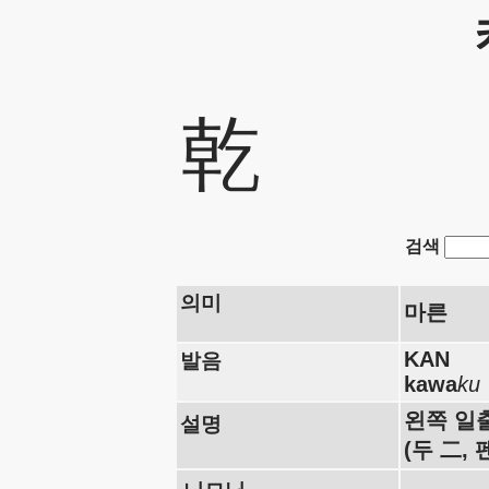
乾
검색
의미
마른
KAN
발음
kawa
ku
왼쪽 일
설명
(두 二,