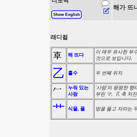
니모닉
해가 뜨
Show English
래디컬
이 매우 유사한 부수
해 뜨다
것으로 보입니다.
乙
홀수
두 번째 위치
누워 있는
'사람'의 평평한 형태
사람
부린 マ, 卩, 축 처
艹
식물, 풀
땅을 뚫고 자라는 