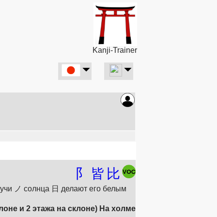
Kanji-Trainer
阝
皆
比
лучи ノ солнца 日 делают его белым
лоне и 2 этажа на склоне) На холме