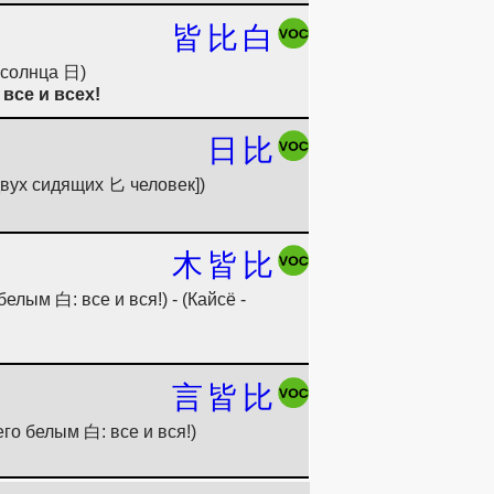
皆
比
白
 солнца 日)
все и всех!
日
比
двух сидящих 匕 человек])
木
皆
比
лым 白: все и вся!) - (Кайсё -
言
皆
比
го белым 白: все и вся!)