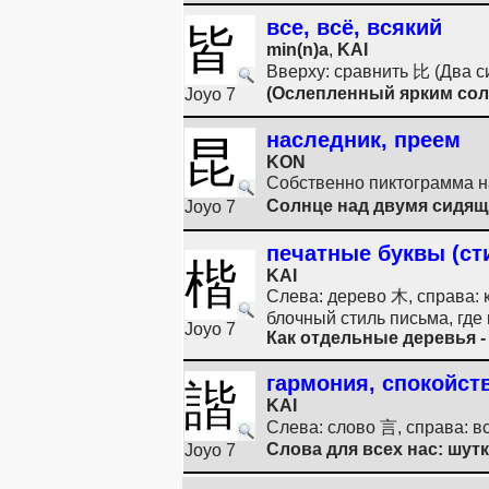
все, всё, всякий
皆
min(n)a
,
KAI
Вверху: сравнить 比 (Два с
(Ослепленный ярким солн
Joyo 7
наследник, преем
昆
KON
Собственно пиктограмма на
Солнце над двумя сидящ
Joyo 7
печатные буквы (ст
楷
KAI
Слева: дерево 木, справа: 
блочный стиль письма, где
Joyo 7
Как отдельные деревья -
гармония, спокойст
諧
KAI
Слева: слово 言, справа: в
Слова для всех нас: шутк
Joyo 7