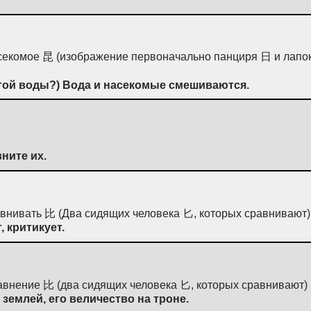
асекомое 昆 (изображение первоначально панциря 日 и лапок
той воды?) Вода и насекомые смешиваются.
ните их.
авнивать 比 (Два сидящих человека 匕, которых сравнивают)
, критикует.
авнение 比 (два сидящих человека 匕, которых сравнивают) 
 землей, его величество на троне.