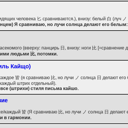
идящих человека 匕 сравниваются.), внизу: белый 白 (луч ノ
цем) Я сравниваю, но лучи солнца делают его белым: 
секомого (вверху: панцирь 日, внизу: ноги 比 [=сравнение 
ими людьми 比, потомки.
иль Кайщо)
каждое 皆 (я сравниваю 比, но лучи ノ солнца 日 делают его бе
 каждый штрих отдельный).
 все (штрихи) стиля письма кайшо.
вие
се/каждый 皆 (Я сравниваю 比, но лучи ノ солнца 日 делают е
и в гармонии.