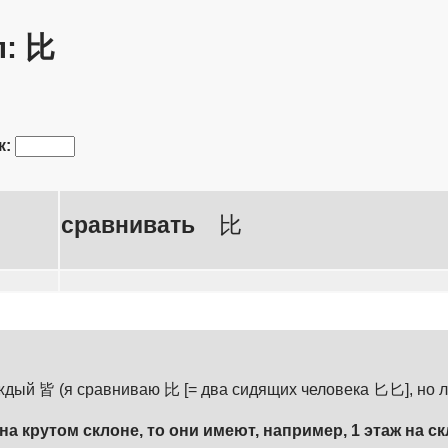
л: 比
к:
сравнивать
比
аждый 皆 (я сравниваю 比 [= два сидящих человека 匕匕], но 
а крутом склоне, то они имеют, например, 1 этаж на ск