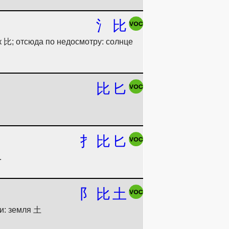
氵
比
 比; отсюда по недосмотру: солнце
比
匕
扌
比
匕
.
阝
比
土
и: земля 土