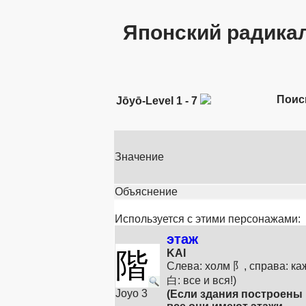
Японский радика
Поис
Jōyō-Level 1 - 7
Значение
Объяснение
Используется с этими персонажами:
этаж
階
KAI
Слева: холм 阝, справа: к
白: все и вся!)
Joyo 3
(Если здания построены н