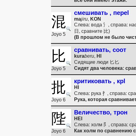
все они имеют этажи.
смешивать , переl
混
ma
jiru
,
KON
Слева: вода 氵, справа: н
日, сравните 比)
Joyo 5
(В прошлом не было чис
сравнивать, соот
比
kura
beru
,
HI
Сидящие люди 匕匕
Сидят два человека: срав
Joyo 5
критиковать , крl
批
HI
Слева: рука 扌, справа: ср
Рука, которая сравнивает
Joyo 6
Величество, трон
陛
HEI
Слева: холм 阝, справа: ср
Как холм по сравнению с
Joyo 6