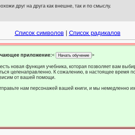
хожи друг на друга как внешне, так и по смыслу.
Список символов
|
Список радикалов
учающее приложение:
<
>
Начать обучение
есть новая функция учебника, которая позволяет вам выбир
ться целенаправленно. К сожалению, в настоящее время по
висим от вашей помощи.
тправьте нам персонажей вашей книги, и мы немедленно их