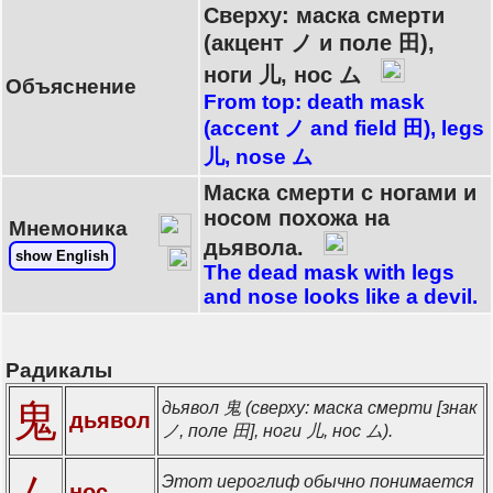
Сверху: маска смерти
(акцент ノ и поле 田),
ноги 儿, нос ム
Объяснение
From top: death mask
(accent ノ and field 田), legs
儿, nose ム
Маска смерти с ногами и
носом похожа на
Мнемоника
дьявола.
show English
The dead mask with legs
and nose looks like a devil.
Радикалы
鬼
дьявол 鬼 (сверху: маска смерти [знак
дьявол
ノ, поле 田], ноги 儿, нос ム).
ム
Этот иероглиф обычно понимается
нос