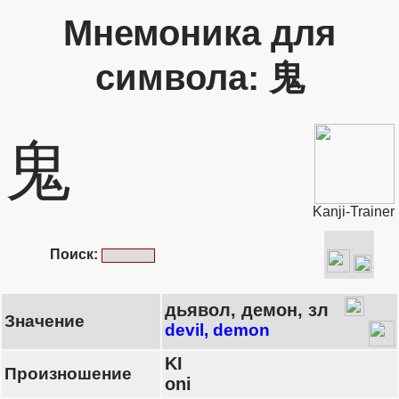
Мнемоника для
символа: 鬼
鬼
Kanji-Trainer
Поиск:
дьявол, демон, зл
Значение
devil, demon
KI
Произношение
oni