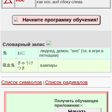
как нос, вид сбоку слева.
Начните программу обучения!
Словарный запас
людоед, демон, "оно" (т.е. в игре в
鬼
おに
пятнашки)
きゅうけ
吸血鬼
вампиры
つき
Список символов
Список радикалов
|
Получить обучающее
приложение:
<
Начать