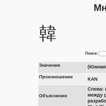
Мн
韓
Поиск:
Значение
(Южная
Произношение
KAN
Слева:
между р
Объяснение
разрабо