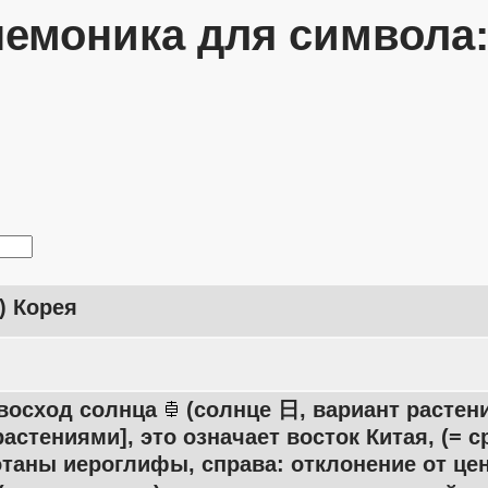
емоника для символа
) Корея
 восход солнца
(солнце 日, вариант растен
астениями], это означает восток Китая, (= 
таны иероглифы, справа: отклонение от цен