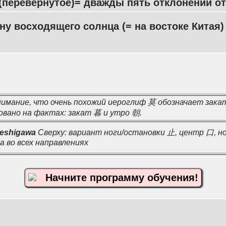
(перевернутое)= дважды пять отклонений от
ну восходящего солнца (= на востоке Китая)
.
имание, что очень похожий иероглиф 莫 обозначает закат
новано на фактах: закат 暮 и утро 朝.
eshigawa
Сверху: вариант ноги/остановки 止, центр 口, н
а во всех направлениях
Начните программу обучения!