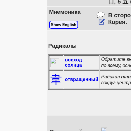
口, 5 五 
Мнемоника
В сторо
Корея
Show English
Радикалы
Обратите вн
восход
солнца
по всему, ос
韋
Радикал
nam
отвращенный
вокруг центр