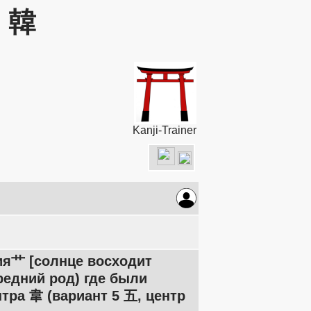
: 韓
Kanji-Trainer
ия艹 [солнце восходит
средний род) где были
тра 韋 (вариант 5 五, центр