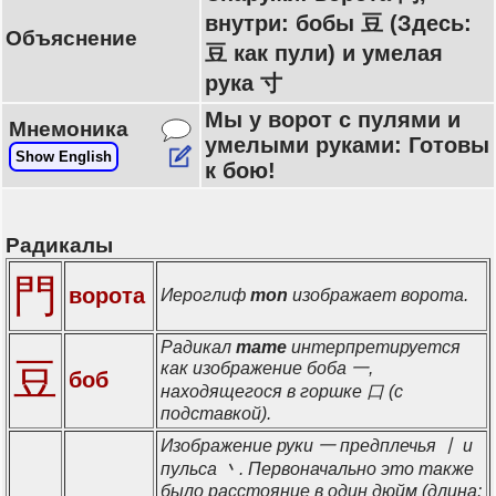
внутри: бобы 豆 (Здесь:
Объяснение
豆 как пули) и умелая
рука 寸
Мы у ворот с пулями и
Мнемоника
умелыми руками: Готовы
Show English
к бою!
Радикалы
門
ворота
Иероглиф
mon
изображает ворота.
Радикал
mame
интерпретируется
豆
как изображение боба 一,
боб
находящегося в горшке 口 (с
подставкой).
Изображение руки 一 предплечья 丨 и
пульса 丶. Первоначально это также
было расстояние в один дюйм (длина: