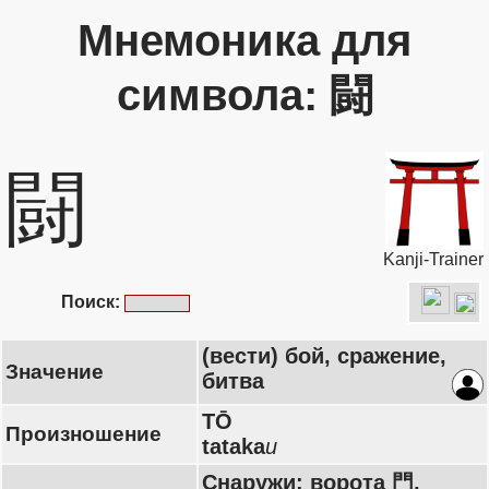
Мнемоника для
символа: 闘
闘
Kanji-Trainer
Поиск:
(вести) бой, сражение,
Значение
битва
TŌ
Произношение
tataka
u
Снаружи: ворота 門,