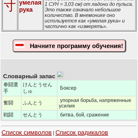
寸
умелая
1 СУН = 3,03 см) от ладони до пульса.
рука
Это также означало небольшое
количество. В мнемонике оно
используется как «умелая рука» и
частично как «измерять».
Начните программу обучения!
Словарный запас
拳闘選
けんとうせん
Боксер
手
しゅ
упорная борьба, напряженные
奮闘
ふんとう
усилия
戦闘
せんとう
битва, бой, сражение
Список символов
Список радикалов
|