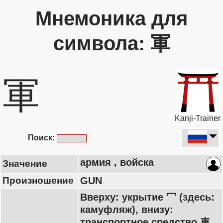
Мнемоника для
символа: 軍
軍
Kanji-Trainer
Поиск:
армия , войска
Значение
Произношение
GUN
Вверху: укрытие 冖 (здесь:
камуфляж), внизу:
транспортное средство 車