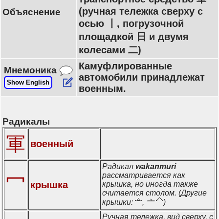
(ручная тележка сверху с
Объяснение
осью 丨, погрузочной
площадкой 日 и двумя
колесами 二)
Камуфлированные
Мнемоника
автомобили принадлежат
Show English
военным.
Радикалы
軍
военный
Радикал
wakanmuri
рассматривается как
冖
крышка
крышка, но иногда также
считается столом. (Другие
крышки:
, 亠
)
Ручная тележка, вид сверху, с