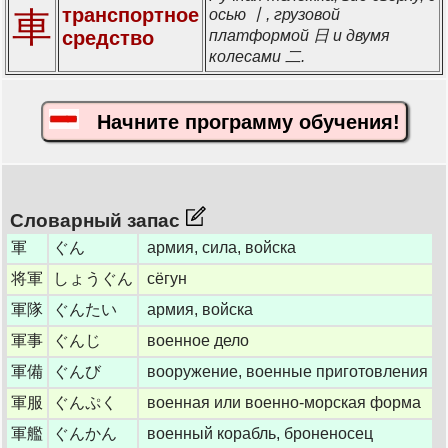
транспортное
車
осью 丨, грузовой
средство
платформой 日 и двумя
колесами 二.
Начните программу обучения!
Словарный запас
軍
ぐん
армия, сила, войска
将軍
しょうぐん
сёгун
軍隊
ぐんたい
армия, войска
軍事
ぐんじ
военное дело
軍備
ぐんび
вооружение, военные приготовления
軍服
ぐんぷく
военная или военно-морская форма
軍艦
ぐんかん
военный корабль, броненосец