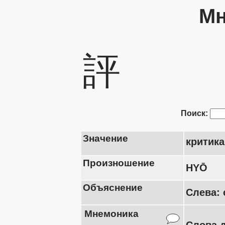
Мн
評
Поиск:
Значение
критика
Произношение
HYŌ
Объяснение
Слева: 
Мнемоника