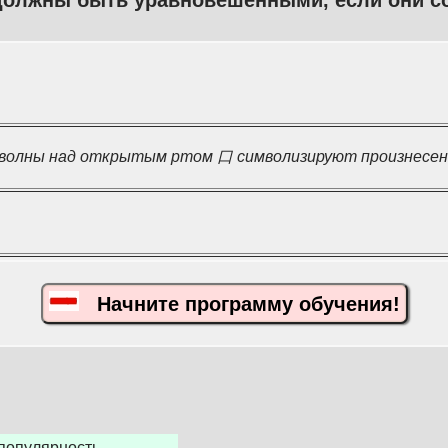
должны быть уравновешенными, если они со
 волны над открытым ртом 口 символизируют произнесенн
Начните программу обучения!
 популярность