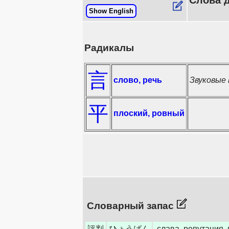
Слова 
Show English
Радикалы
言
слово, речь
Звуковые
平
плоский, ровный
Словарный запас
評判
ひょうばん
слава, репутация,