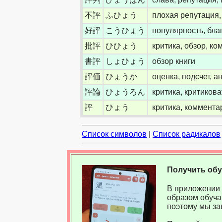
不評
ふひょう
плохая репутация,
好評
こうひょう
популярность, бла
批評
ひひょう
критика, обзор, к
書評
しょひょう
обзор книги
評価
ひょうか
оценка, подсчет, а
評論
ひょうろん
критика, критикова
評
ひょう
критика, коммента
Список символов
|
Список радикалов
Получить об
В приложении 
образом обуча
поэтому мы за