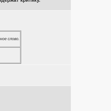
держат критику.
ое слово.