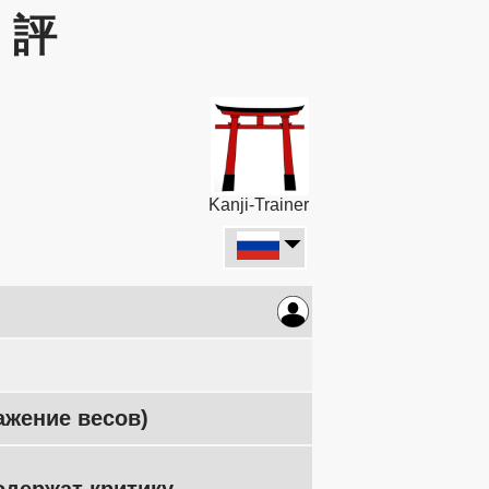
: 評
Kanji-Trainer
ажение весов)