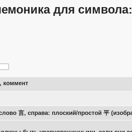
емоника для символа
, коммент
слово 言, справа: плоский/простой 平 (изобр