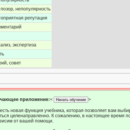
 позор, непопулярность
гоприятная репутация
омментарий
нализ, экспертиза
ть
рий, совет
учающее приложение:
<
>
Начать обучение
есть новая функция учебника, которая позволяет вам выбир
ться целенаправленно. К сожалению, в настоящее время по
висим от вашей помощи.