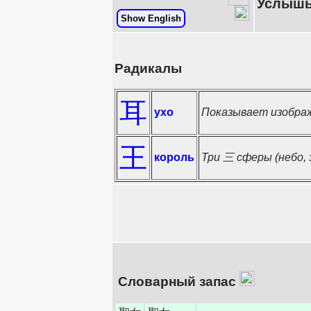
Услышьт
Show English
Радикалы
耳
ухо
Показывает изображ
王
король
Три 三 сферы (небо, 
Словарный запас