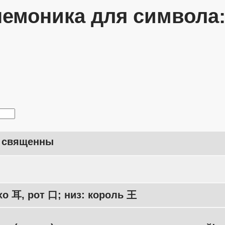
емоника для символа
, священны
хо 耳, рот 口; низ: король 王