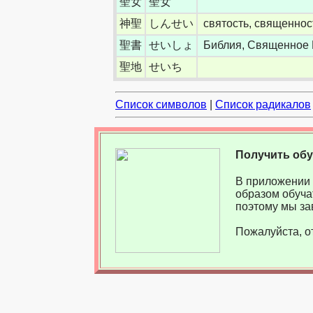
聖女
聖女
神聖
しんせい
святость, священнос
聖書
せいしょ
Библия, Священное
聖地
せいち
Список символов
|
Список радикалов
Получить об
В приложении 
образом обуча
поэтому мы за
Пожалуйста, о