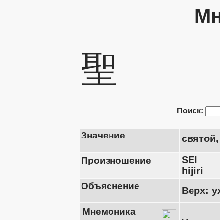
Мн
聖
Поиск:
Значение
святой
SEI
Произношение
hijiri
Объяснение
Верх: у
Мнемоника