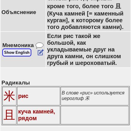
кроме того, более того 且
Объяснение
(Куча камней [= каменный
курган], к которому более
того добавляются камни).
Если рис такой же
большой, как
Мнемоника
укладываемые друг на
Show English
друга камни, он слишком
грубый и шероховатый.
Радикалы
米
В слове «рис» используется
рис
иероглиф 禾
куча камней,
且
рядом