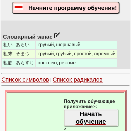
Начните программу обучения!
Словарный запас
粗い
あらい
грубый, шершавый
粗末
そまつ
грубый, грубый, простой, скромный
粗筋
あらすじ
конспект, резюме
Список символов
Список радикалов
|
Получить обучающее
приложение:
<
Начать
обучение
>