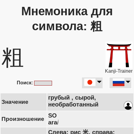
Мнемоника для
символа: 粗
粗
Kanji-Trainer
Поиск:
грубый , сырой,
Значение
необработанный
SO
Произношение
ara
i
Слева: рис 米, справа: