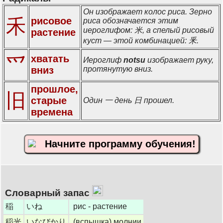
Он изображает колос риса. Зерно
禾
рисовое
риса обозначается этим
иероглифом: 米, а спелый рисовый
растение
куст — этой комбинацией: 釆.
хватать
爫
Иероглиф
notsu
изображает руку,
вниз
протянутую вниз.
прошлое,
旧
старые
Один 一 день 日 прошел.
времена
Начните программу обучения!
Словарный запас
稲
いね
рис - растение
稲光
いなびかり
(вспышка) молнии