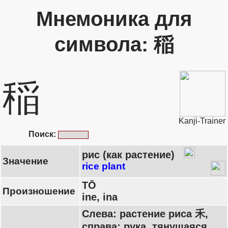
Мнемоника для
символа: 稲
稲
Kanji-Trainer
Поиск:
рис (как растение)
Значение
rice plant
TŌ
Произношение
ine, ina
Слева: растение риса 禾,
справа: рука, тянущаяся