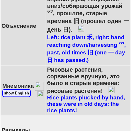
вниз/собирающая урожай
爫, прошлое, старые
времена 旧 (прошел один 一
Объяснение
день 日).
Left: rice plant 禾, right: hand
reaching down/harvesting 爫,
past, old times 旧 (one 一 day
日 has passed.)
Рисовые растения,
сорванные вручную, это
было в старые времена:
Мнемоника
рисовые растения!
show English
Rice plants plucked by hand,
these were in old days: the
rice plants!
Радикалы