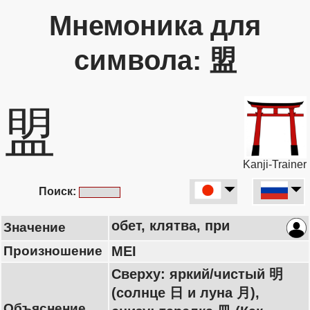
Мнемоника для
символа: 盟
盟
Kanji-Trainer
Поиск:
обет, клятва, при
Значение
Произношение
MEI
Сверху: яркий/чистый 明
(солнце 日 и луна 月),
Объяснение