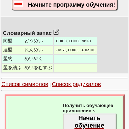
Начните программу обучения!
Словарный запас
同盟
どうめい
союз, союз, лига
連盟
れんめい
лига, союз, альянс
盟約
めいやく
盟を結ぶ
めいをむすぶ
Список символов
Список радикалов
|
Получить обучающее
приложение:
<
Начать
обучение