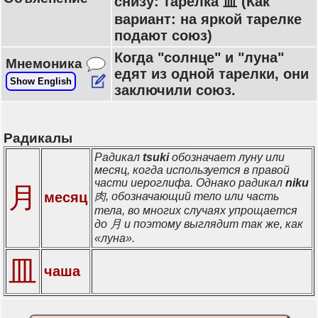
снизу: тарелка 皿 (Как
вариант: на яркой тарелке
подают союз)
Когда "солнце" и "луна"
Мнемоника
едят из одной тарелки, они
Show English
заключили союз.
Радикалы
Радикал
tsuki
обозначает луну или
месяц, когда используется в правой
части иероглифа. Однако радикал
niku
月
месяц
肉, обозначающий тело или часть
тела, во многих случаях упрощается
до 月 и поэтому выглядит так же, как
«луна».
皿
чаша