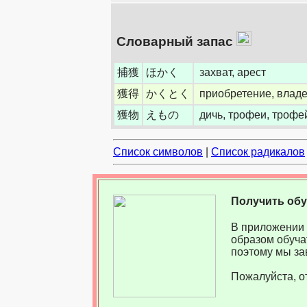
Словарный запас
捕獲
ほかく
захват, арест
獲得
かくとく
приобретение, влад
獲物
えもの
дичь, трофеи, трофе
Список символов
|
Список радикалов
Получить об
В приложении 
образом обуча
поэтому мы за
Пожалуйста, о