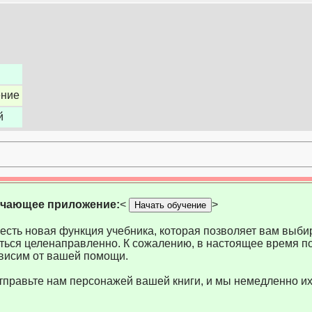
ение
й
учающее приложение:
<
>
Начать обучение
есть новая функция учебника, которая позволяет вам выбир
ться целенаправленно. К сожалению, в настоящее время по
висим от вашей помощи.
тправьте нам персонажей вашей книги, и мы немедленно их