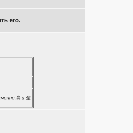
ть его.
именно 鳥 и 隹.