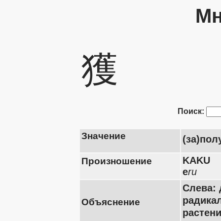
Мн
獲
Поиск:
Значение
(за)пол
KAKU
Произношение
e
ru
Слева: 
радикал
Объяснение
растен