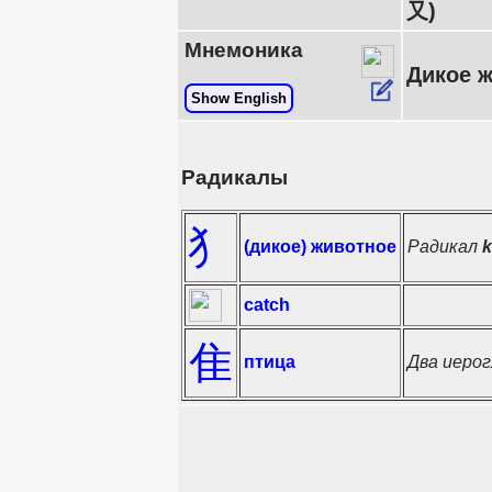
又)
Мнемоника
Дикое ж
Show English
Радикалы
犭
(дикое) животное
Радикал
catch
隹
птица
Два иерог