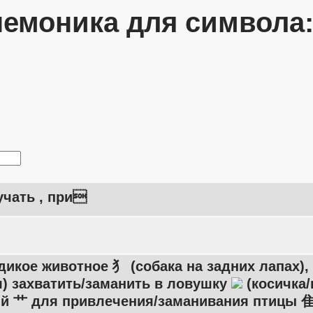
емоника для символа
учать , при
дикое животное 犭 (собака на задних лапах), 
) захватить/заманить в ловушку
(косичка/
ий 艹 для привлечения/заманивания птицы 隹