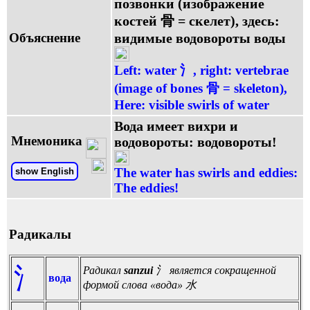
позвонки (изображение
костей 骨 = скелет), здесь:
Объяснение
видимые водовороты воды
Left: water 氵, right: vertebrae
(image of bones 骨 = skeleton),
Here: visible swirls of water
Вода имеет вихри и
Мнемоника
водовороты: водовороты!
The water has swirls and eddies:
show English
The eddies!
Радикалы
氵
Радикал
sanzui
氵 является сокращенной
вода
формой слова «вода» 水