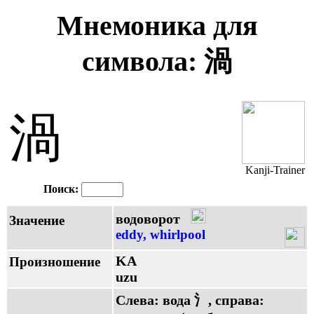
Мнемоника для
символа: 渦
渦
Kanji-Trainer
Поиск:
водоворот
Значение
eddy, whirlpool
KA
Произношение
uzu
Слева: вода 氵, справа: