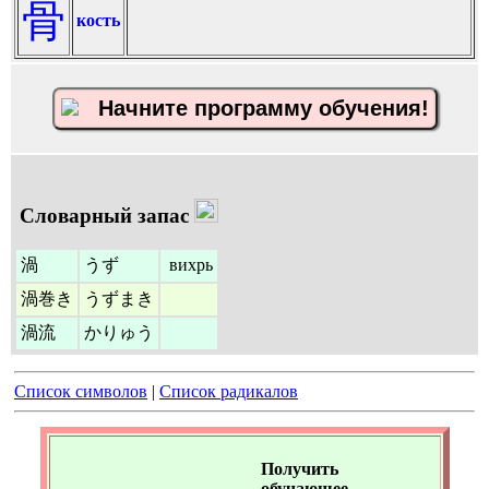
骨
кость
Начните программу обучения!
Словарный запас
渦
うず
вихрь
渦巻き
うずまき
渦流
かりゅう
Список символов
|
Список радикалов
Получить
обучающее