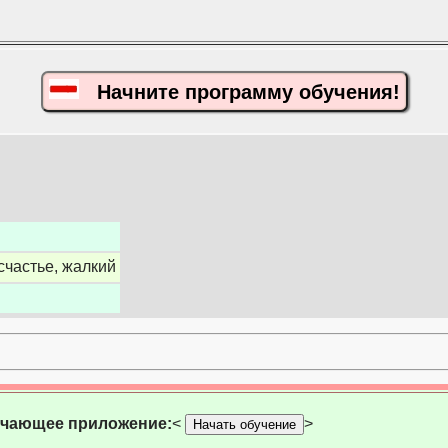
Начните программу обучения!
счастье, жалкий
учающее приложение:
<
>
Начать обучение