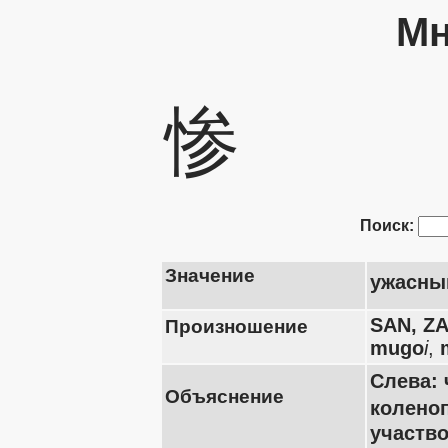
Мн
惨
Поиск:
Значение
ужасный
SAN, Z
Произношение
mugo
i
,
m
Слева: 
Объяснение
колено
участво