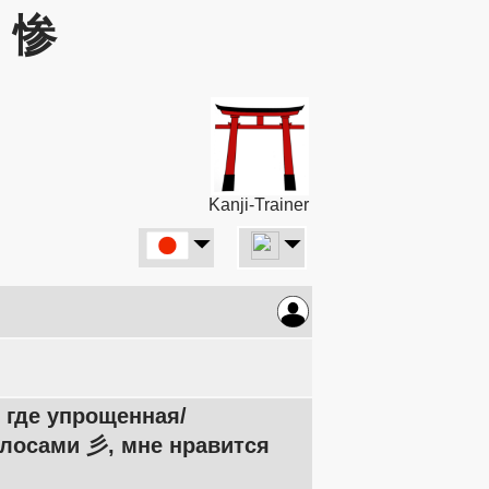
: 惨
Kanji-Trainer
 где упрощенная/
лосами 彡, мне нравится