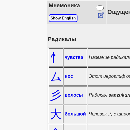
Мнемоника
Ощущени
Show English
Радикалы
忄
чувства
Название радикал
ム
нос
Этот иероглиф обы
彡
волосы
Радикал
sanzukur
大
большой
Человек 人 с широ