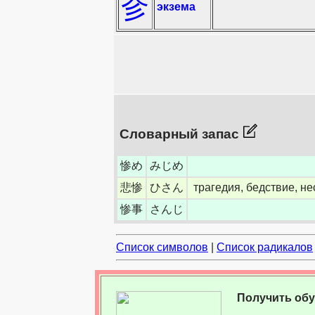
㐱
экзема
Словарный запас
惨め
みじめ
悲惨
ひさん
трагедия, бедствие, не
惨事
さんじ
Список символов
|
Список радикалов
Получить об