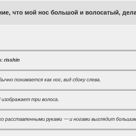
е, что мой нос большой и волосатый, дела
а:
risshin
чно понимается как нос, вид сбоку слева.
i
изображает три волоса.
ко расставленными руками 一 и ногами выглядит большим