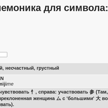
емоника для символа
, несчастный, грустный
AN
iji
me
чувствовать 忄, справа: участвовать 参 (Там,
преклоненная женщина ム с 'большими' 大 во
вать).