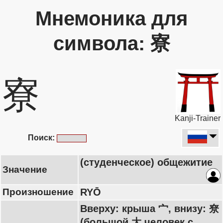
Мнемоника для
символа: 寮
寮
Kanji-Trainer
Поиск:
(студенческое) общежитие
Значение
Произношение
RYŌ
Вверху: крыша 宀, внизу: 尞
(большой 大 человек с