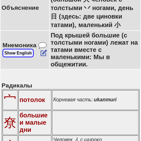
Объяснение
толстыми 丷 ногами, день
日 (здесь: две циновки
татами), маленький 小
Под крышей большие (с
толстыми ногами) лежат на
Мнемоника
татами вместе с
Show English
маленькими: Мы в
общежитии.
Радикалы
宀
потолок
Корневая часть:
ukanmuri
большие
尞
и малые
дни
Человек 人 с широко