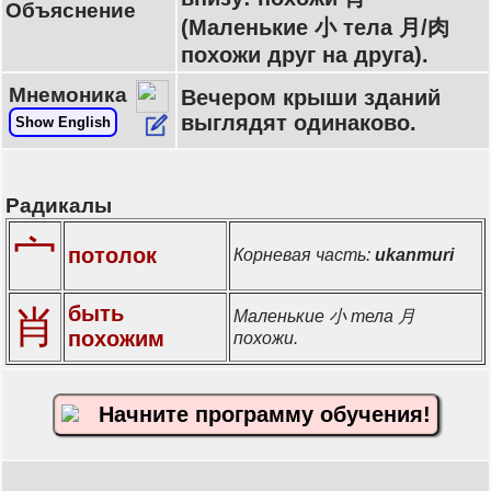
Объяснение
(Маленькие 小 тела 月/肉
похожи друг на друга).
Мнемоника
Вечером крыши зданий
выглядят одинаково.
Show English
Радикалы
宀
потолок
Корневая часть:
ukanmuri
быть
肖
Маленькие 小 тела 月
похожим
похожи.
Начните программу обучения!