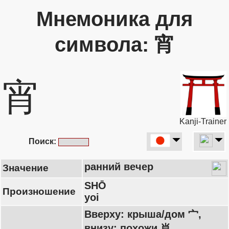
Мнемоника для
символа: 宵
宵
Kanji-Trainer
Поиск:
ранний вечер
Значение
SHŌ
Произношение
yoi
Вверху: крыша/дом 宀,
внизу: похожи 肖