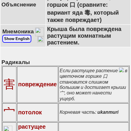
Объяснение
горшок 口 (сравните:
вариант яда 毒, который
также повреждает)
Крыша была повреждена
Мнемоника
растущим комнатным
Show English
растением.
Радикалы
Если растущее растение
в
цветочном горшке 口
害
становится слишком
повреждение
большим и достигает крыши
宀, оно может нанести
ущерб.
宀
потолок
Корневая часть:
ukanmuri
растущее