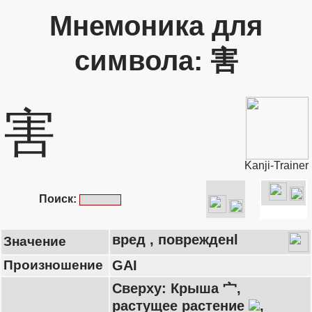
Мнемоника для
символа: 害
害
Kanji-Trainer
Поиск:
вред , поврежденl
Значение
Произношение
GAI
Сверху: Крыша 宀,
растущее растение
,