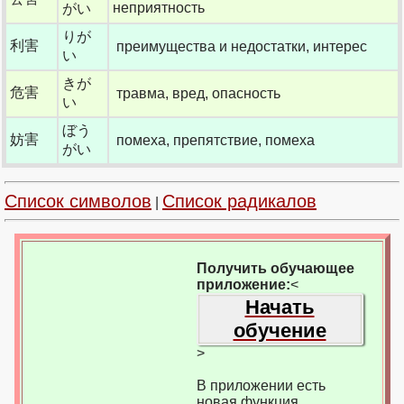
неприятность
がい
りが
利害
преимущества и недостатки, интерес
い
きが
危害
травма, вред, опасность
い
ぼう
妨害
помеха, препятствие, помеха
がい
Список символов
Список радикалов
|
Получить обучающее
приложение:
<
Начать
обучение
>
В приложении есть
новая функция