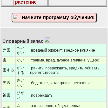
растение
Начните программу обучения!
Словарный запас
へい
弊害
вредный эффект; вредное влияние
がい
害
がい
травма, вред, дурное влияние, ущерб
がい
ранить, повреждать, вредить, убивать,
害する
препятствовать
する
さい
災害
бедствие, катастрофа, несчастье
がい
ひが
被害
повреждать
い
こう
загрязнение, общественная
公害