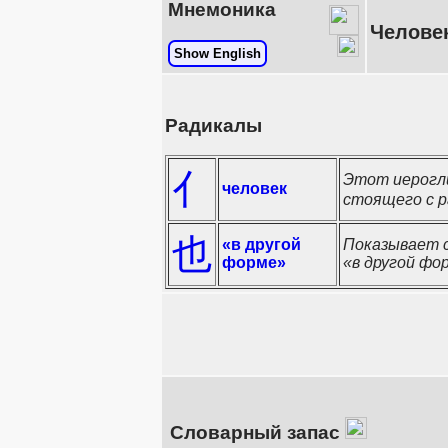
Мнемоника
Человек
Show English
Радикалы
亻
Этот иерогли
человек
стоящего с р
也
«в другой
Показывает с
форме»
«в другой фо
Словарный запас