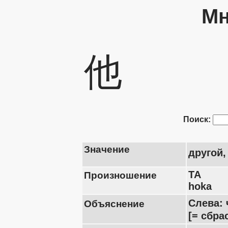
Мн
他
Поиск:
Значение
другой,
TA
Произношение
hoka
Слева: 
Объяснение
[= сбра