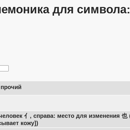
емоника для символа
 прочий
человек 亻, справа: место для изменения 也 
сывает кожу])