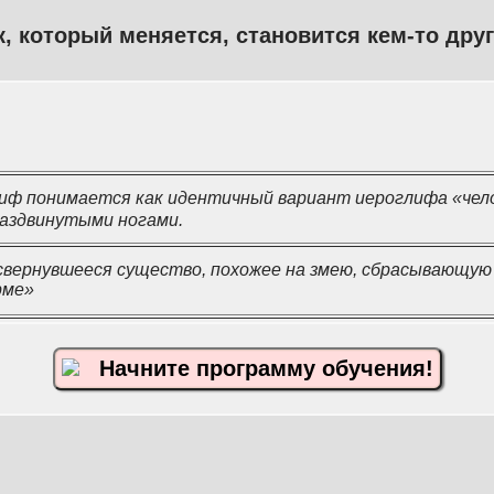
, который меняется, становится кем-то дру
ф понимается как идентичный вариант иероглифа «чело
аздвинутыми ногами.
вернувшееся существо, похожее на змею, сбрасывающую к
рме»
Начните программу обучения!