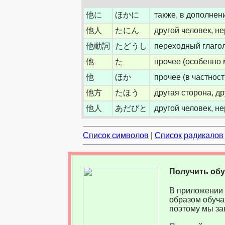
他に
ほかに
также, в дополнен
他人
たにん
другой человек, н
他動詞
たどうし
переходный глагол
他
た
прочее (особенно 
他
ほか
прочее (в частност
他方
たほう
другая сторона, др
他人
あだびと
другой человек, н
Список символов
|
Список радикалов
Получить об
В приложении 
образом обуча
поэтому мы за